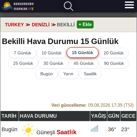
+ Ekle
TURKEY
DENIZLI
BEKILLI
Bekilli Hava Durumu 15 Günlük
15 Günlük
7 Günlük
10 Günlük
20 Günlük
25 Günlük
30 Günlük
45 Günlük
90 Günlük
Bugün
Yarın
Saatlik
Veri güncelleme:
09.08.2026 17:39 (TSİ)
TARIH
HAVA DURUMU
YAĞIŞ
GÜN
GECE
Bugün
36°
23°
Saatlik
Güneşli