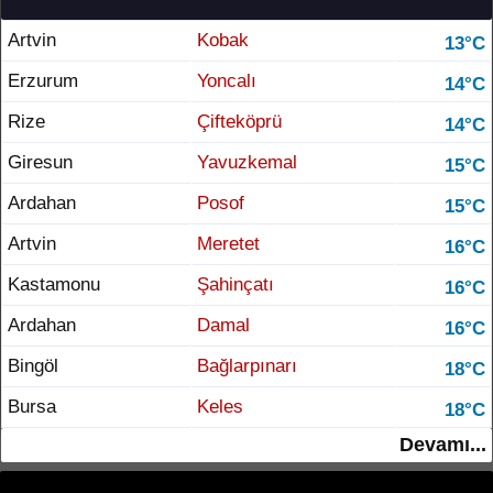
Artvin
Kobak
13°C
Erzurum
Yoncalı
14°C
Rize
Çifteköprü
14°C
Giresun
Yavuzkemal
15°C
Ardahan
Posof
15°C
Artvin
Meretet
16°C
Kastamonu
Şahinçatı
16°C
Ardahan
Damal
16°C
Bingöl
Bağlarpınarı
18°C
Bursa
Keles
18°C
Devamı...