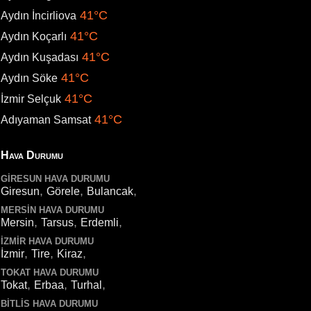
41°C
Aydın İncirliova
41°C
Aydın Koçarlı
41°C
Aydın Kuşadası
41°C
Aydın Söke
41°C
İzmir Selçuk
41°C
Adıyaman Samsat
Hava Durumu
GIRESUN HAVA DURUMU
,
,
,
Giresun
Görele
Bulancak
MERSIN HAVA DURUMU
,
,
,
Mersin
Tarsus
Erdemli
İZMIR HAVA DURUMU
,
,
,
İzmir
Tire
Kiraz
TOKAT HAVA DURUMU
,
,
,
Tokat
Erbaa
Turhal
BITLIS HAVA DURUMU