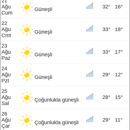
21
Ağu
32°
16°
Güneşli
Cum
22
Ağu
33°
18°
Güneşli
Cmt
23
Ağu
33°
17°
Güneşli
Paz
24
Ağu
29°
12°
Güneşli
Pzt
25
Ağu
28°
15°
Çoğunlukla güneşli
Sal
26
Ağu
29°
11°
Çoğunlukla güneşli
Çar