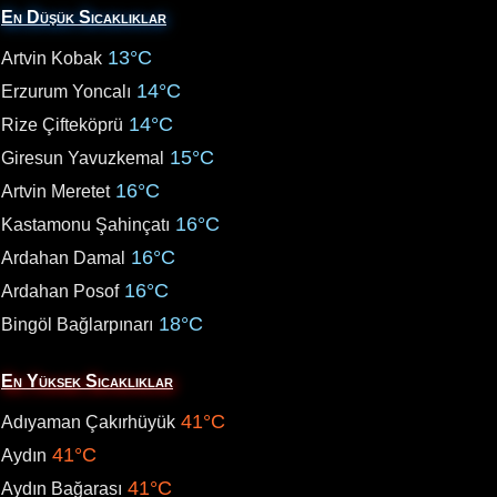
En Düşük Sıcaklıklar
13°C
Artvin Kobak
14°C
Erzurum Yoncalı
14°C
Rize Çifteköprü
15°C
Giresun Yavuzkemal
16°C
Artvin Meretet
16°C
Kastamonu Şahinçatı
16°C
Ardahan Damal
16°C
Ardahan Posof
18°C
Bingöl Bağlarpınarı
En Yüksek Sıcaklıklar
41°C
Adıyaman Çakırhüyük
41°C
Aydın
41°C
Aydın Bağarası