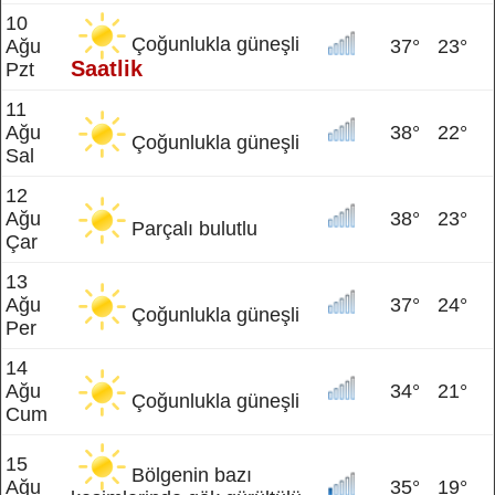
10
Çoğunlukla güneşli
Ağu
37°
23°
Saatlik
Pzt
11
Ağu
38°
22°
Çoğunlukla güneşli
Sal
12
Ağu
38°
23°
Parçalı bulutlu
Çar
13
Ağu
37°
24°
Çoğunlukla güneşli
Per
14
Ağu
34°
21°
Çoğunlukla güneşli
Cum
15
Bölgenin bazı
Ağu
35°
19°