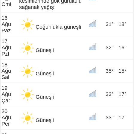
kesimlerinde gök gürültülü
Cmt
sağanak yağış
16
Ağu
31°
18°
Çoğunlukla güneşli
Paz
17
Ağu
32°
16°
Güneşli
Pzt
18
Ağu
35°
15°
Güneşli
Sal
19
Ağu
33°
17°
Güneşli
Çar
20
Ağu
33°
17°
Güneşli
Per