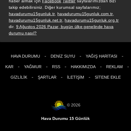
haber almak için
Facebook
Twitter
sayfalarımızdan bizi
takip edebilirsiniz. Diğer kurumsal sayfalarımız;
havadurumu15gunluk.tr
,
havadurumu15gunluk.com.tr
,
havadurumu15gunluk.net.tr
,
havadurumu15gunluk.org.tr
dir.
9 Ağustos 2026 Pazar, bugün ülke genelinde hava
durumu nasıl?
-
-
-
HAVA DURUMU
DENIZ SUYU
YAĞIŞ HARITASI
-
-
-
-
-
KAR
YAĞMUR
RSS
HAKKIMIZDA
REKLAM
-
-
-
GIZLILIK
ŞARTLAR
İLETIŞIM
SITENE EKLE
© 2026
Hava Durumu 15 Günlük