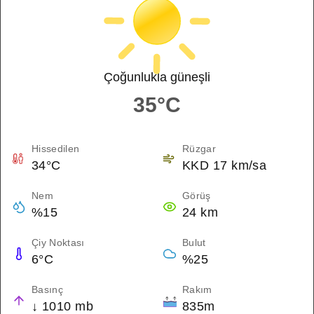
Çoğunlukla güneşli
35°C
Hissedilen
Rüzgar
34°C
KKD 17 km/sa
Nem
Görüş
%15
24 km
Çiy Noktası
Bulut
6°C
%25
Basınç
Rakım
↓ 1010 mb
835m