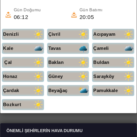
Gün Doğumu
Gün Batımı
06:12
20:05
Denizli
Çivril
Acıpayam
Kale
Tavas
Çameli
Çal
Baklan
Buldan
Honaz
Güney
Sarayköy
Çardak
Beyağaç
Pamukkale
Bozkurt
ÖNEMLI ŞEHIRLERIN HAVA DURUMU