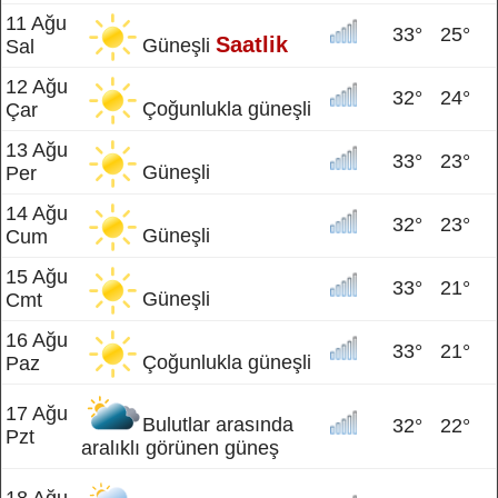
11 Ağu
33°
25°
Saatlik
Güneşli
Sal
12 Ağu
32°
24°
Çoğunlukla güneşli
Çar
13 Ağu
33°
23°
Güneşli
Per
14 Ağu
32°
23°
Güneşli
Cum
15 Ağu
33°
21°
Güneşli
Cmt
16 Ağu
33°
21°
Çoğunlukla güneşli
Paz
17 Ağu
Bulutlar arasında
32°
22°
Pzt
aralıklı görünen güneş