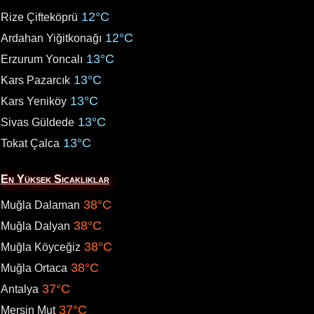
12°C
Rize Çifteköprü
12°C
Ardahan Yiğitkonağı
13°C
Erzurum Yoncalı
13°C
Kars Pazarcık
13°C
Kars Yeniköy
13°C
Sivas Güldede
13°C
Tokat Çalca
En Yüksek Sıcaklıklar
38°C
Muğla Dalaman
38°C
Muğla Dalyan
38°C
Muğla Köyceğiz
38°C
Muğla Ortaca
37°C
Antalya
37°C
Mersin Mut