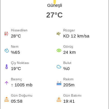
Güneşli
27°C
Hissedilen
Rüzgar
28°C
KD 12 km/sa
Nem
Görüş
%65
24 km
Çiy Noktası
Bulut
19°C
%0
Basınç
Rakım
↑ 1005 mb
205m
Gün Doğumu
Gün Batımı
05:58
19:41