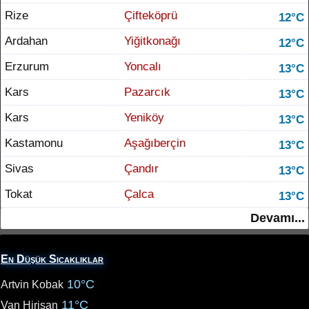
Rize
Çifteköprü
12°C
Ardahan
Yiğitkonağı
12°C
Erzurum
Yoncalı
13°C
Kars
Pazarcık
13°C
Kars
Yeniköy
13°C
Kastamonu
Aşağıberçin
13°C
Sivas
Çandır
13°C
Tokat
Çalca
13°C
Devamı...
En Düşük Sıcaklıklar
10°C
Artvin Kobak
11°C
Van Hirisan