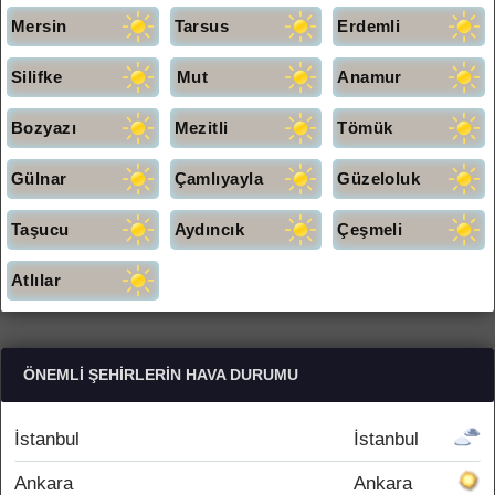
Mersin
Tarsus
Erdemli
Silifke
Mut
Anamur
Bozyazı
Mezitli
Tömük
Gülnar
Çamlıyayla
Güzeloluk
Taşucu
Aydıncık
Çeşmeli
Atlılar
ÖNEMLI ŞEHIRLERIN HAVA DURUMU
İstanbul
İstanbul
Ankara
Ankara