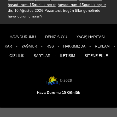
havadurumu15gunluk.net.tr
,
havadurumu15gunluk.org.tr
dir.
10 Ağustos 2026 Pazartesi, bugün ülke genelinde
hava durumu nasıl?
-
-
-
HAVA DURUMU
DENIZ SUYU
YAĞIŞ HARITASI
-
-
-
-
-
KAR
YAĞMUR
RSS
HAKKIMIZDA
REKLAM
-
-
-
GIZLILIK
ŞARTLAR
İLETIŞIM
SITENE EKLE
© 2026
Hava Durumu 15 Günlük