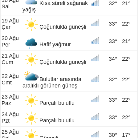
18 Ağu
Kısa süreli sağanak
32°
21°
Sal
yağış
19 Ağu
33°
22°
Çoğunlukla güneşli
Çar
20 Ağu
33°
21°
Hafif yağmur
Per
21 Ağu
34°
22°
Çoğunlukla güneşli
Cum
22 Ağu
Bulutlar arasında
32°
22°
Cmt
aralıklı görünen güneş
23 Ağu
33°
22°
Parçalı bulutlu
Paz
24 Ağu
33°
22°
Parçalı bulutlu
Pzt
25 Ağu
30°
17°