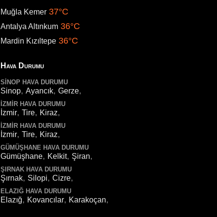
37°C
Muğla Kemer
36°C
Antalya Altınkum
36°C
Mardin Kızıltepe
Hava Durumu
SINOP HAVA DURUMU
,
,
,
Sinop
Ayancık
Gerze
İZMIR HAVA DURUMU
,
,
,
İzmir
Tire
Kiraz
İZMIR HAVA DURUMU
,
,
,
İzmir
Tire
Kiraz
GÜMÜŞHANE HAVA DURUMU
,
,
,
Gümüşhane
Kelkit
Şiran
ŞIRNAK HAVA DURUMU
,
,
,
Şırnak
Silopi
Cizre
ELAZIĞ HAVA DURUMU
,
,
,
Elazığ
Kovancılar
Karakoçan