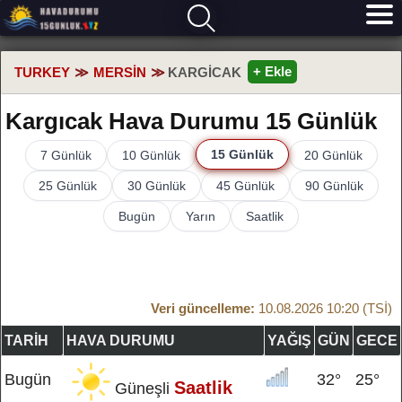
+ Ekle
TURKEY
MERSIN
KARGICAK
Kargıcak Hava Durumu 15 Günlük
15 Günlük
7 Günlük
10 Günlük
20 Günlük
25 Günlük
30 Günlük
45 Günlük
90 Günlük
Bugün
Yarın
Saatlik
Veri güncelleme:
10.08.2026 10:20 (TSİ)
TARIH
HAVA DURUMU
YAĞIŞ
GÜN
GECE
Bugün
32°
25°
Saatlik
Güneşli