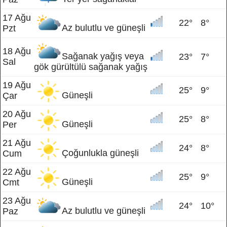
17 Ağu
22°
8°
Az bulutlu ve güneşli
Pzt
18 Ağu
Sağanak yağış veya
23°
7°
Sal
gök gürültülü sağanak yağış
19 Ağu
25°
9°
Güneşli
Çar
20 Ağu
25°
8°
Güneşli
Per
21 Ağu
24°
8°
Çoğunlukla güneşli
Cum
22 Ağu
25°
9°
Güneşli
Cmt
23 Ağu
24°
10°
Az bulutlu ve güneşli
Paz