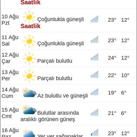
Saatlik
10 Ağu
Çoğunlukla güneşli
23°
12°
Pzt
Saatlik
11 Ağu
23°
12°
Çoğunlukla güneşli
Sal
12 Ağu
24°
12°
Parçalı bulutlu
Çar
13 Ağu
22°
10°
Parçalı bulutlu
Per
14 Ağu
19°
6°
Az bulutlu ve güneşli
Cum
15 Ağu
Bulutlar arasında
21°
6°
Cmt
aralıklı görünen güneş
16 Ağu
23°
12°
Yer yer sağanaklar
Paz