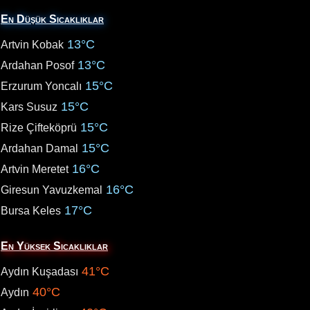
En Düşük Sıcaklıklar
13°C
Artvin Kobak
13°C
Ardahan Posof
15°C
Erzurum Yoncalı
15°C
Kars Susuz
15°C
Rize Çifteköprü
15°C
Ardahan Damal
16°C
Artvin Meretet
16°C
Giresun Yavuzkemal
17°C
Bursa Keles
En Yüksek Sıcaklıklar
41°C
Aydın Kuşadası
40°C
Aydın