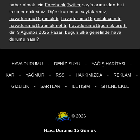
haber almak için
Facebook
Twitter
sayfalarımızdan bizi
takip edebilirsiniz. Diğer kurumsal sayfalarımız;
havadurumu15gunluk.tr
,
havadurumu15gunluk.com.tr
,
havadurumu15gunluk.net.tr
,
havadurumu15gunluk.org.tr
dir.
9 Ağustos 2026 Pazar, bugün ülke genelinde hava
durumu nasıl?
-
-
-
HAVA DURUMU
DENIZ SUYU
YAĞIŞ HARITASI
-
-
-
-
-
KAR
YAĞMUR
RSS
HAKKIMIZDA
REKLAM
-
-
-
GIZLILIK
ŞARTLAR
İLETIŞIM
SITENE EKLE
© 2026
Hava Durumu 15 Günlük