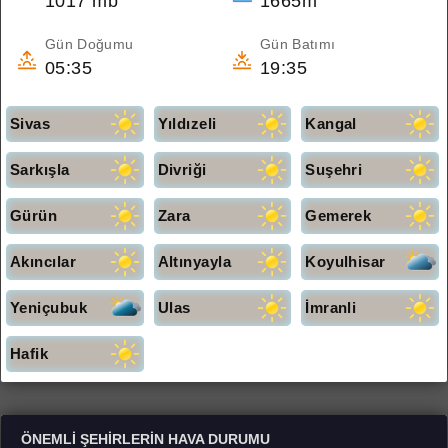
1017 mb
1665m
Gün Doğumu
Gün Batımı
05:35
19:35
Sivas
Yıldızeli
Kangal
Sarkışla
Divriği
Suşehri
Gürün
Zara
Gemerek
Akıncılar
Altınyayla
Koyulhisar
Yeniçubuk
Ulas
İmranli
Hafik
ÖNEMLI ŞEHIRLERIN HAVA DURUMU