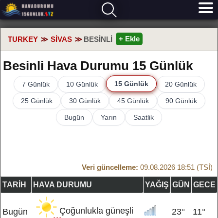
+ Ekle
TURKEY
SIVAS
BESINLI
Besinli Hava Durumu 15 Günlük
15 Günlük
7 Günlük
10 Günlük
20 Günlük
25 Günlük
30 Günlük
45 Günlük
90 Günlük
Bugün
Yarın
Saatlik
Veri güncelleme:
09.08.2026 18:51 (TSİ)
TARIH
HAVA DURUMU
YAĞIŞ
GÜN
GECE
Çoğunlukla güneşli
Bugün
23°
11°