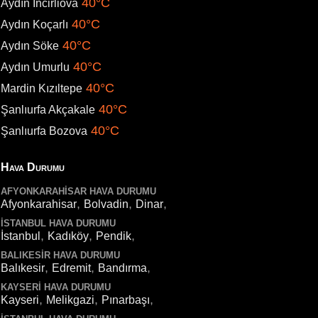
40°C
Aydın İncirliova
40°C
Aydın Koçarlı
40°C
Aydın Söke
40°C
Aydın Umurlu
40°C
Mardin Kızıltepe
40°C
Şanlıurfa Akçakale
40°C
Şanlıurfa Bozova
Hava Durumu
AFYONKARAHISAR HAVA DURUMU
,
,
,
Afyonkarahisar
Bolvadin
Dinar
İSTANBUL HAVA DURUMU
,
,
,
İstanbul
Kadıköy
Pendik
BALIKESIR HAVA DURUMU
,
,
,
Balıkesir
Edremit
Bandırma
KAYSERI HAVA DURUMU
,
,
,
Kayseri
Melikgazi
Pınarbaşı