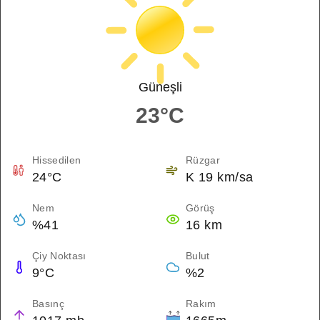
Güneşli
23°C
Hissedilen
Rüzgar
24°C
K 19 km/sa
Nem
Görüş
%41
16 km
Çiy Noktası
Bulut
9°C
%2
Basınç
Rakım