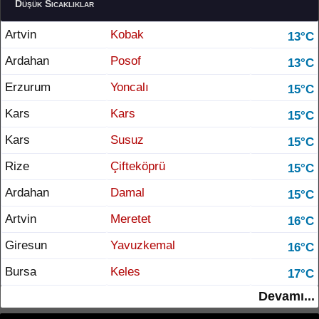
Düşük Sıcaklıklar
Artvin
Kobak
13°C
Ardahan
Posof
13°C
Erzurum
Yoncalı
15°C
Kars
Kars
15°C
Kars
Susuz
15°C
Rize
Çifteköprü
15°C
Ardahan
Damal
15°C
Artvin
Meretet
16°C
Giresun
Yavuzkemal
16°C
Bursa
Keles
17°C
Devamı...