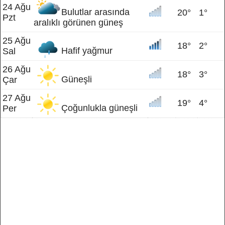
24 Ağu
Bulutlar arasında
20°
1°
Pzt
aralıklı görünen güneş
25 Ağu
18°
2°
Hafif yağmur
Sal
26 Ağu
18°
3°
Güneşli
Çar
27 Ağu
19°
4°
Çoğunlukla güneşli
Per