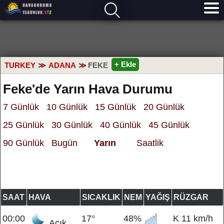
+ Ekle
TURKEY
ADANA
FEKE
Feke'de Yarın Hava Durumu
7 Günlük
10 Günlük
15 Günlük
20 Günlük
25 Günlük
30 Günlük
40 Günlük
45 Günlük
90 Günlük
Bugün
Yarın
Saatlik
SAAT
HAVA
SICAKLIK
NEM
YAĞIŞ
RÜZGAR
00:00
17°
48%
K 11 km/h
Açık