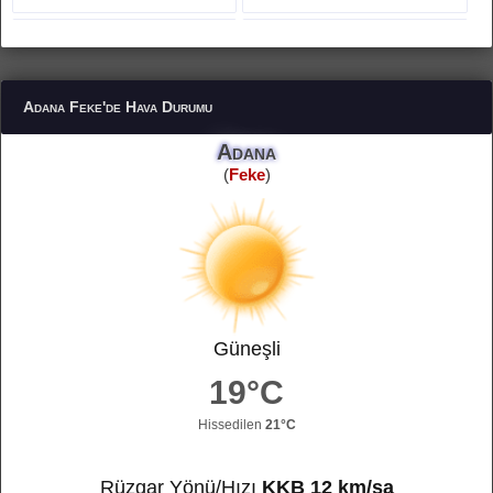
FEKE HAVA DURUMU
YAKAPINAR HAVA DURUMU
Adana Feke'de Hava Durumu
Adana
(
Feke
)
Güneşli
19°C
Hissedilen
21°C
Rüzgar Yönü/Hızı
KKB 12 km/sa