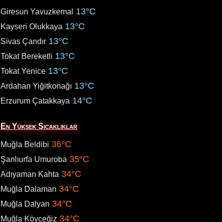
13°C
Giresun Yavuzkemal
13°C
Kayseri Olukkaya
13°C
Sivas Çandır
13°C
Tokat Bereketli
13°C
Tokat Yenice
13°C
Ardahan Yiğitkonağı
14°C
Erzurum Çatakkaya
En Yüksek Sıcaklıklar
36°C
Muğla Beldibi
35°C
Şanlıurfa Umuroba
34°C
Adıyaman Kahta
34°C
Muğla Dalaman
34°C
Muğla Dalyan
34°C
Muğla Köyceğiz