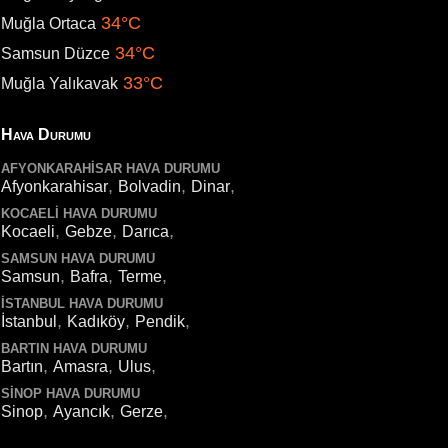
34°C
Muğla Ortaca
34°C
Samsun Düzce
33°C
Muğla Yalıkavak
Hava Durumu
AFYONKARAHISAR HAVA DURUMU
,
,
,
Afyonkarahisar
Bolvadin
Dinar
KOCAELI HAVA DURUMU
,
,
,
Kocaeli
Gebze
Darıca
SAMSUN HAVA DURUMU
,
,
,
Samsun
Bafra
Terme
İSTANBUL HAVA DURUMU
,
,
,
İstanbul
Kadıköy
Pendik
BARTIN HAVA DURUMU
,
,
,
Bartın
Amasra
Ulus
SINOP HAVA DURUMU
,
,
,
Sinop
Ayancık
Gerze