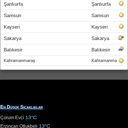
Şanlıurfa
Şanlıurfa
Samsun
Samsun
Kayseri
Kayseri
Sakarya
Sakarya
Balıkesir
Balıkesir
Kahramanmaraş
Kahramanmaraş
En Düşük Sıcaklıklar
13°C
Çorum Evci
13°C
Erzincan Otlukbeli