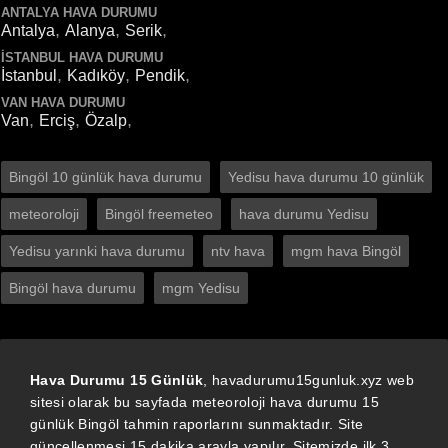
ANTALYA HAVA DURUMU
,
,
,
Antalya
Alanya
Serik
İSTANBUL HAVA DURUMU
,
,
,
İstanbul
Kadıköy
Pendik
VAN HAVA DURUMU
,
,
,
Van
Erciş
Özalp
Bingöl 10 günlük hava durumu
Yedisu hava durumu 10 günlük
meteoroloji
Bingöl freemeteo
hava durumu Yedisu
Yedisu yarınki hava durumu
ntv hava
mgm hava Bingöl
Bingöl hava durumu
mgm Yedisu
Hava Durumu 15 Günlük
, havadurumu15gunluk.xyz web
sitesi olarak bu sayfada meteoroloji hava durumu 15
günlük Bingöl tahmin raporlarını sunmaktadır. Site
güncellenmesi 15 dakika arayla yapılır. Sitemizde ilk 3