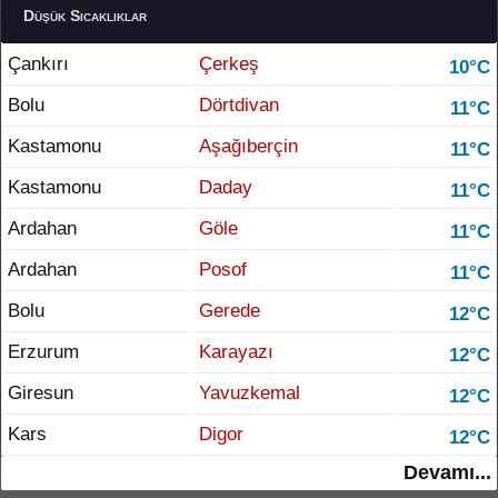
Düşük Sıcaklıklar
Çankırı
Çerkeş
10°C
Bolu
Dörtdivan
11°C
Kastamonu
Aşağıberçin
11°C
Kastamonu
Daday
11°C
Ardahan
Göle
11°C
Ardahan
Posof
11°C
Bolu
Gerede
12°C
Erzurum
Karayazı
12°C
Giresun
Yavuzkemal
12°C
Kars
Digor
12°C
Devamı...