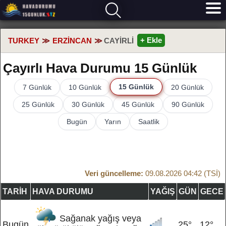
+ Ekle
TURKEY
ERZINCAN
CAYIRLI
Çayırlı Hava Durumu 15 Günlük
15 Günlük
7 Günlük
10 Günlük
20 Günlük
25 Günlük
30 Günlük
45 Günlük
90 Günlük
Bugün
Yarın
Saatlik
Veri güncelleme:
09.08.2026 04:42 (TSİ)
TARIH
HAVA DURUMU
YAĞIŞ
GÜN
GECE
Sağanak yağış veya
Bugün
25°
12°