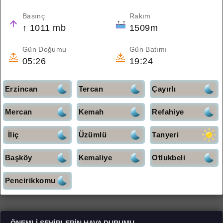
Basınç
Rakım
↑ 1011 mb
1509m
Gün Doğumu
Gün Batımı
05:26
19:24
Erzincan
Tercan
Çayırlı
Mercan
Kemah
Refahiye
İliç
Üzümlü
Tanyeri
Başköy
Kemaliye
Otlukbeli
Pencirikkomu