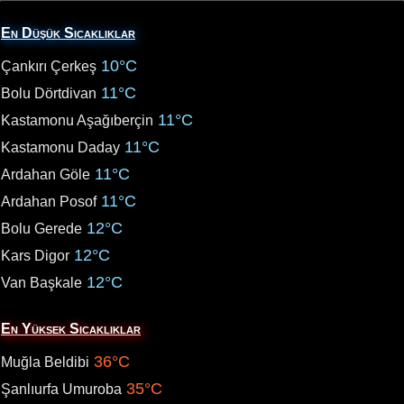
En Düşük Sıcaklıklar
10°C
Çankırı Çerkeş
11°C
Bolu Dörtdivan
11°C
Kastamonu Aşağıberçin
11°C
Kastamonu Daday
11°C
Ardahan Göle
11°C
Ardahan Posof
12°C
Bolu Gerede
12°C
Kars Digor
12°C
Van Başkale
En Yüksek Sıcaklıklar
36°C
Muğla Beldibi
35°C
Şanlıurfa Umuroba