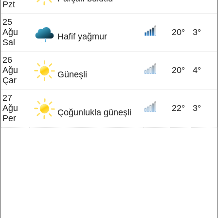
Pzt
25
Ağu
20°
3°
Hafif yağmur
Sal
26
Ağu
20°
4°
Güneşli
Çar
27
Ağu
22°
3°
Çoğunlukla güneşli
Per