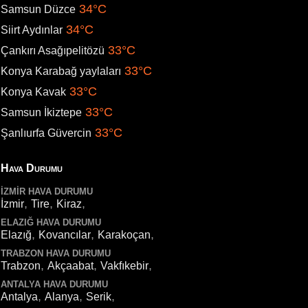
34°C
Samsun Düzce
34°C
Siirt Aydınlar
33°C
Çankırı Asağıpelitözü
33°C
Konya Karabağ yaylaları
33°C
Konya Kavak
33°C
Samsun İkiztepe
33°C
Şanlıurfa Güvercin
Hava Durumu
İZMIR HAVA DURUMU
,
,
,
İzmir
Tire
Kiraz
ELAZIĞ HAVA DURUMU
,
,
,
Elazığ
Kovancılar
Karakoçan
TRABZON HAVA DURUMU
,
,
,
Trabzon
Akçaabat
Vakfıkebir
ANTALYA HAVA DURUMU
,
,
,
Antalya
Alanya
Serik