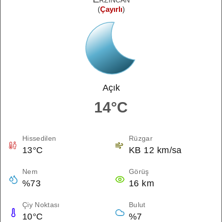
(
Çayırlı
)
Açık
14°C
Hissedilen
Rüzgar
13°C
KB 12 km/sa
Nem
Görüş
%73
16 km
Çiy Noktası
Bulut
10°C
%7