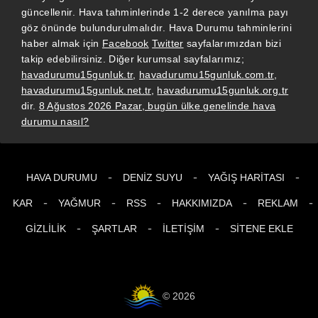
güncellenir. Hava tahminlerinde 1-2 derece yanılma payı
göz önünde bulundurulmalıdır. Hava Durumu tahminlerini
haber almak için
Facebook
Twitter
sayfalarımızdan bizi
takip edebilirsiniz. Diğer kurumsal sayfalarımız;
havadurumu15gunluk.tr
,
havadurumu15gunluk.com.tr
,
havadurumu15gunluk.net.tr
,
havadurumu15gunluk.org.tr
dir.
8 Ağustos 2026 Pazar, bugün ülke genelinde hava
durumu nasıl?
-
-
-
HAVA DURUMU
DENIZ SUYU
YAĞIŞ HARITASI
-
-
-
-
-
KAR
YAĞMUR
RSS
HAKKIMIZDA
REKLAM
-
-
-
GIZLILIK
ŞARTLAR
İLETIŞIM
SITENE EKLE
© 2026