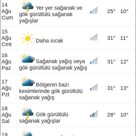
14
Yer yer sağanak ve
Ağu
25°
10°
gök gürültülü sağanak
Cum
yağışlar
15
Ağu
31°
11°
Daha sıcak
Cmt
16
Sağanak yağış veya
Ağu
31°
12°
gök gürültülü sağanak yağış
Paz
17
Bölgenin bazı
Ağu
31°
13°
kesimlerinde gök gürültülü
Pzt
sağanak yağış
18
Gök gürültülü
Ağu
28°
10°
sağanak yağışlar
Sal
19