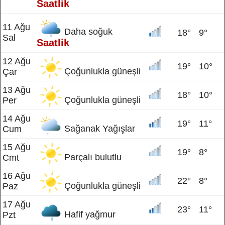
Saatlik
11 Ağu
Daha soğuk
18°
9°
Sal
Saatlik
12 Ağu
19°
10°
Çoğunlukla güneşli
Çar
13 Ağu
18°
10°
Çoğunlukla güneşli
Per
14 Ağu
19°
11°
Sağanak Yağışlar
Cum
15 Ağu
19°
8°
Parçalı bulutlu
Cmt
16 Ağu
22°
8°
Çoğunlukla güneşli
Paz
17 Ağu
23°
11°
Hafif yağmur
Pzt