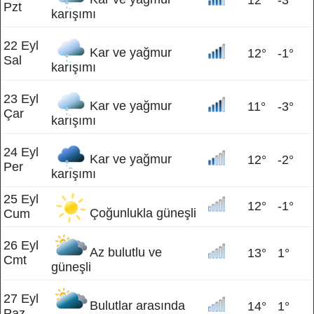
12°
-3°
Pzt
karışımı
22 Eyl
Kar ve yağmur
12°
-1°
Sal
karışımı
23 Eyl
Kar ve yağmur
11°
-3°
Çar
karışımı
24 Eyl
Kar ve yağmur
12°
-2°
Per
karışımı
25 Eyl
12°
-1°
Çoğunlukla güneşli
Cum
26 Eyl
Az bulutlu ve
13°
1°
Cmt
güneşli
27 Eyl
Bulutlar arasında
14°
1°
Paz