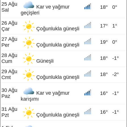
25 Ağu
Kar ve yağmur
18°
0°
Sal
geçişleri
26 Ağu
17°
1°
Çoğunlukla güneşli
Çar
27 Ağu
19°
0°
Çoğunlukla güneşli
Per
28 Ağu
18°
-1°
Güneşli
Cum
29 Ağu
18°
-2°
Çoğunlukla güneşli
Cmt
30 Ağu
Kar ve yağmur
16°
-1°
Paz
karışımı
31 Ağu
16°
-1°
Çoğunlukla güneşli
Pzt