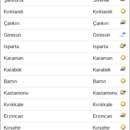
Şanlıurfa
Siverek
Kırklareli
Kırklareli
Çankırı
Çankırı
Giresun
Giresun
Isparta
Isparta
Karaman
Karaman
Karabük
Karabük
Bartın
Bartın
Kastamonu
Kastamonu
Kırıkkale
Kırıkkale
Erzincan
Erzincan
Kırşehir
Kırşehir