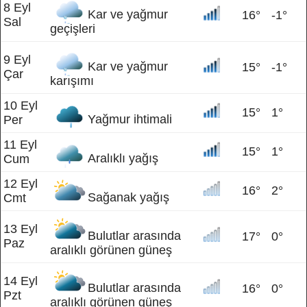
8 Eyl
Kar ve yağmur
16°
-1°
Sal
geçişleri
9 Eyl
Kar ve yağmur
15°
-1°
Çar
karışımı
10 Eyl
15°
1°
Yağmur ihtimali
Per
11 Eyl
15°
1°
Aralıklı yağış
Cum
12 Eyl
16°
2°
Sağanak yağış
Cmt
13 Eyl
Bulutlar arasında
17°
0°
Paz
aralıklı görünen güneş
14 Eyl
Bulutlar arasında
16°
0°
Pzt
aralıklı görünen güneş