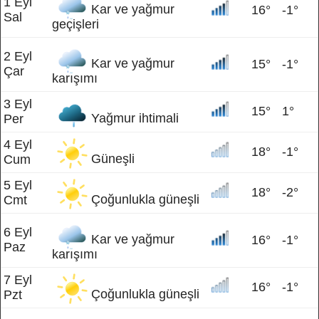
1 Eyl
Kar ve yağmur
16°
-1°
Sal
geçişleri
2 Eyl
Kar ve yağmur
15°
-1°
Çar
karışımı
3 Eyl
15°
1°
Yağmur ihtimali
Per
4 Eyl
18°
-1°
Güneşli
Cum
5 Eyl
18°
-2°
Çoğunlukla güneşli
Cmt
6 Eyl
Kar ve yağmur
16°
-1°
Paz
karışımı
7 Eyl
16°
-1°
Çoğunlukla güneşli
Pzt