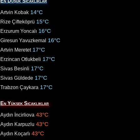
En Düşük Sıcaklıklar
14°C
Artvin Kobak
15°C
Rize Çifteköprü
16°C
Erzurum Yoncalı
16°C
Giresun Yavuzkemal
17°C
Artvin Meretet
17°C
Erzincan Otlukbeli
17°C
Sivas Besinli
17°C
Sivas Güldede
17°C
Trabzon Çaykara
En Yüksek Sıcaklıklar
43°C
Aydın İncirliova
43°C
Aydın Karpuzlu
43°C
Aydın Koçarlı