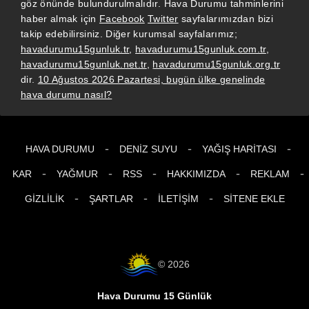
göz önünde bulundurulmalıdır. Hava Durumu tahminlerini
haber almak için
Facebook
Twitter
sayfalarımızdan bizi
takip edebilirsiniz. Diğer kurumsal sayfalarımız;
havadurumu15gunluk.tr
,
havadurumu15gunluk.com.tr
,
havadurumu15gunluk.net.tr
,
havadurumu15gunluk.org.tr
dir.
10 Ağustos 2026 Pazartesi, bugün ülke genelinde
hava durumu nasıl?
-
-
-
HAVA DURUMU
DENIZ SUYU
YAĞIŞ HARITASI
-
-
-
-
-
KAR
YAĞMUR
RSS
HAKKIMIZDA
REKLAM
-
-
-
GIZLILIK
ŞARTLAR
İLETIŞIM
SITENE EKLE
© 2026
Hava Durumu 15 Günlük