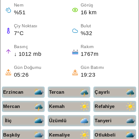
Nem
Görüş
%51
16 km
Çiy Noktası
Bulut
7°C
%32
Basınç
Rakım
↓ 1012 mb
1767m
Gün Doğumu
Gün Batımı
05:26
19:23
Erzincan
Tercan
Çayırlı
Mercan
Kemah
Refahiye
İliç
Üzümlü
Tanyeri
Başköy
Kemaliye
Otlukbeli