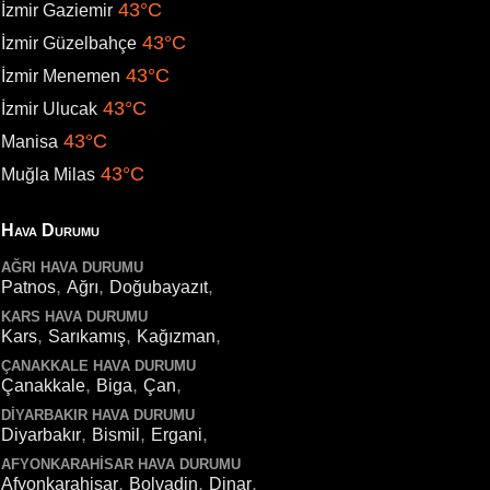
43°C
İzmir Gaziemir
43°C
İzmir Güzelbahçe
43°C
İzmir Menemen
43°C
İzmir Ulucak
43°C
Manisa
43°C
Muğla Milas
Hava Durumu
AĞRI HAVA DURUMU
,
,
,
Patnos
Ağrı
Doğubayazıt
KARS HAVA DURUMU
,
,
,
Kars
Sarıkamış
Kağızman
ÇANAKKALE HAVA DURUMU
,
,
,
Çanakkale
Biga
Çan
DIYARBAKIR HAVA DURUMU
,
,
,
Diyarbakır
Bismil
Ergani
AFYONKARAHISAR HAVA DURUMU
,
,
,
Afyonkarahisar
Bolvadin
Dinar