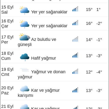
15 Eyl
15°
1°
Yer yer sağanaklar
Sal
16 Eyl
16°
-2°
Yer yer sağanaklar
Çar
17 Eyl
Az bulutlu ve
14°
-1°
Per
güneşli
18 Eyl
13°
-3°
Hafif yağmur
Cum
19 Eyl
Yağmur ve donan
12°
-4°
Cmt
yağmur
20 Eyl
Kar ve yağmur
13°
-3°
Paz
karışımı
21 Eyl
Kar ve yağmur