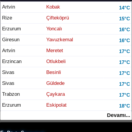
Artvin
Kobak
14°C
Rize
Çifteköprü
15°C
Erzurum
Yoncalı
16°C
Giresun
Yavuzkemal
16°C
Artvin
Meretet
17°C
Erzincan
Otlukbeli
17°C
Sivas
Besinli
17°C
Sivas
Güldede
17°C
Trabzon
Çaykara
17°C
Erzurum
Eskipolat
18°C
Devamı...