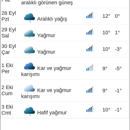
aralıklı görünen güneş
28 Eyl
12°
0°
Aralıklı yağış
Pzt
29 Eyl
10°
1°
Yağmur
Sal
30 Eyl
10°
-3°
Yağmur
Çar
1 Eki
Kar ve yağmur
9°
-5°
Per
karışımı
2 Eki
Kar ve yağmur
9°
-1°
Cum
karışımı
3 Eki
10°
-1°
Hafif yağmur
Cmt