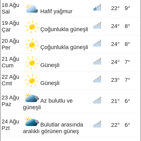
18 Ağu
22°
9°
Hafif yağmur
Sal
19 Ağu
24°
8°
Çoğunlukla güneşli
Çar
20 Ağu
24°
8°
Çoğunlukla güneşli
Per
21 Ağu
24°
7°
Güneşli
Cum
22 Ağu
23°
7°
Güneşli
Cmt
23 Ağu
Az bulutlu ve
21°
6°
Paz
güneşli
24 Ağu
Bulutlar arasında
22°
6°
Pzt
aralıklı görünen güneş