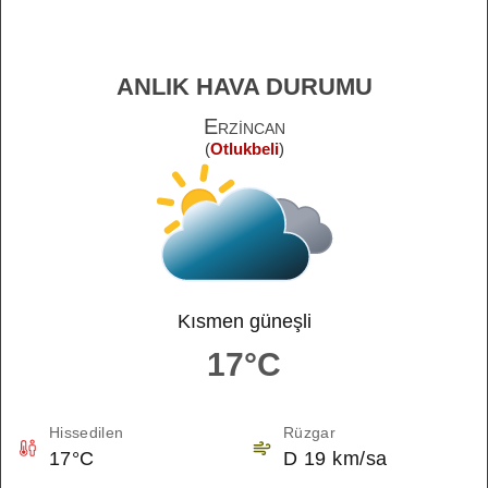
ANLIK HAVA DURUMU
Erzincan
(
Otlukbeli
)
Kısmen güneşli
17°C
Hissedilen
Rüzgar
17°C
D 19 km/sa