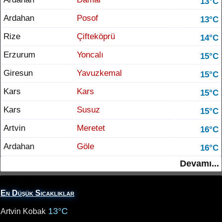
13°C
Ardahan
Posof
13°C
Rize
Çifteköprü
14°C
Erzurum
Yoncalı
15°C
Giresun
Yavuzkemal
15°C
Kars
Kars
15°C
Kars
Susuz
15°C
Artvin
Meretet
16°C
Ardahan
Göle
16°C
Devamı...
En Düşük Sıcaklıklar
13°C
Artvin Kobak