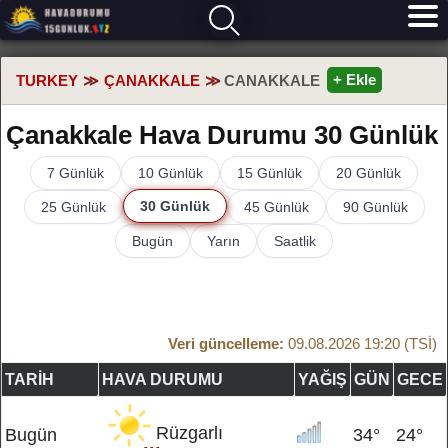
+ Ekle
TURKEY
ÇANAKKALE
CANAKKALE
Çanakkale Hava Durumu 30 Günlük
7 Günlük
10 Günlük
15 Günlük
20 Günlük
30 Günlük
25 Günlük
45 Günlük
90 Günlük
Bugün
Yarın
Saatlik
Veri güncelleme:
09.08.2026 19:20 (TSİ)
TARIH
HAVA DURUMU
YAĞIŞ
GÜN
GECE
Rüzgarlı
Bugün
34°
24°