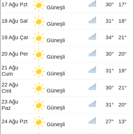
17 Ağu Pzt
30°
17°
Güneşli
18 Ağu Sal
31°
18°
Güneşli
19 Ağu Çar
34°
21°
Güneşli
20 Ağu Per
30°
20°
Güneşli
21 Ağu
31°
19°
Güneşli
Cum
22 Ağu
30°
21°
Güneşli
Cmt
23 Ağu
31°
20°
Güneşli
Paz
24 Ağu Pzt
27°
13°
Güneşli