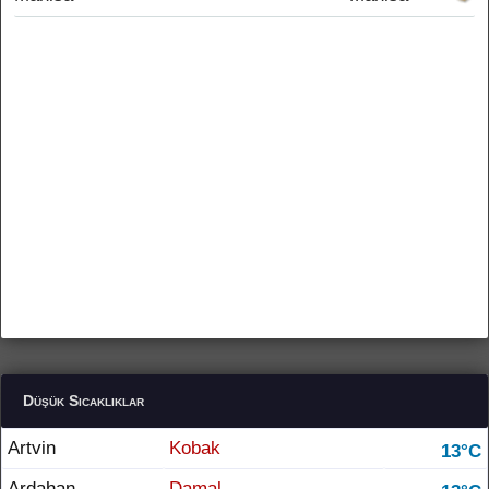
Düşük Sıcaklıklar
Artvin
Kobak
13°C
Ardahan
Damal