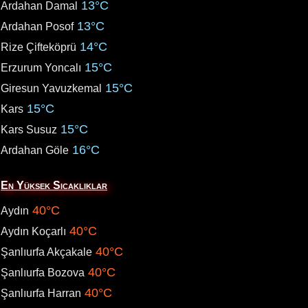
13°C
Ardahan Damal
13°C
Ardahan Posof
14°C
Rize Çifteköprü
15°C
Erzurum Yoncalı
15°C
Giresun Yavuzkemal
15°C
Kars
15°C
Kars Susuz
16°C
Ardahan Göle
En Yüksek Sıcaklıklar
40°C
Aydın
40°C
Aydın Koçarlı
40°C
Şanlıurfa Akçakale
40°C
Şanlıurfa Bozova
40°C
Şanlıurfa Harran