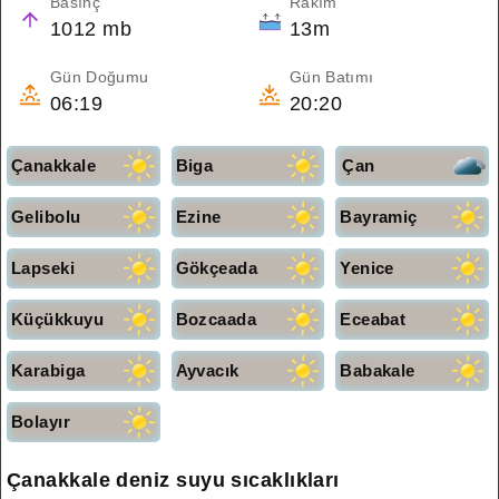
Basınç
Rakım
1012 mb
13m
Gün Doğumu
Gün Batımı
06:19
20:20
Çanakkale
Biga
Çan
Gelibolu
Ezine
Bayramiç
Lapseki
Gökçeada
Yenice
Küçükkuyu
Bozcaada
Eceabat
Karabiga
Ayvacık
Babakale
Bolayır
Çanakkale deniz suyu sıcaklıkları