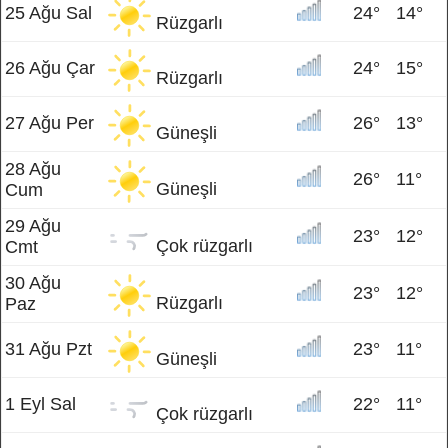
25 Ağu Sal
24°
14°
Rüzgarlı
26 Ağu Çar
24°
15°
Rüzgarlı
27 Ağu Per
26°
13°
Güneşli
28 Ağu
26°
11°
Güneşli
Cum
29 Ağu
23°
12°
Çok rüzgarlı
Cmt
30 Ağu
23°
12°
Rüzgarlı
Paz
31 Ağu Pzt
23°
11°
Güneşli
1 Eyl Sal
22°
11°
Çok rüzgarlı