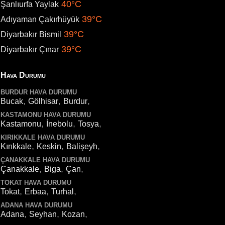
40°C
Şanlıurfa Yaylak
39°C
Adıyaman Çakırhüyük
39°C
Diyarbakır Bismil
39°C
Diyarbakır Çınar
Hava Durumu
BURDUR HAVA DURUMU
,
,
,
Bucak
Gölhisar
Burdur
KASTAMONU HAVA DURUMU
,
,
,
Kastamonu
İnebolu
Tosya
KIRIKKALE HAVA DURUMU
,
,
,
Kırıkkale
Keskin
Balişeyh
ÇANAKKALE HAVA DURUMU
,
,
,
Çanakkale
Biga
Çan
TOKAT HAVA DURUMU
,
,
,
Tokat
Erbaa
Turhal
ADANA HAVA DURUMU
,
,
,
Adana
Seyhan
Kozan