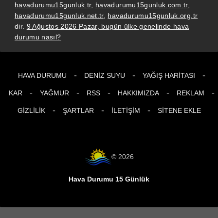
havadurumu15gunluk.tr
,
havadurumu15gunluk.com.tr
,
havadurumu15gunluk.net.tr
,
havadurumu15gunluk.org.tr
dir.
9 Ağustos 2026 Pazar, bugün ülke genelinde hava
durumu nasıl?
-
-
-
HAVA DURUMU
DENIZ SUYU
YAĞIŞ HARITASI
-
-
-
-
-
KAR
YAĞMUR
RSS
HAKKIMIZDA
REKLAM
-
-
-
GIZLILIK
ŞARTLAR
İLETIŞIM
SITENE EKLE
© 2026
Hava Durumu 15 Günlük