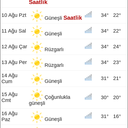
Saatlik
10 Ağu Pzt
34°
22°
Saatlik
Güneşli
11 Ağu Sal
34°
22°
Güneşli
12 Ağu Çar
34°
24°
Rüzgarlı
13 Ağu Per
34°
23°
Rüzgarlı
14 Ağu
31°
21°
Güneşli
Cum
15 Ağu
Çoğunlukla
30°
20°
Cmt
güneşli
16 Ağu
31°
16°
Güneşli
Paz