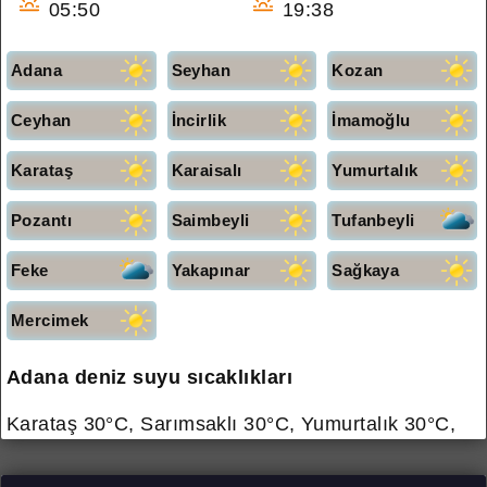
05:50
19:38
Adana
Seyhan
Kozan
Ceyhan
İncirlik
İmamoğlu
Karataş
Karaisalı
Yumurtalık
Pozantı
Saimbeyli
Tufanbeyli
Feke
Yakapınar
Sağkaya
Mercimek
Adana deniz suyu sıcaklıkları
Karataş 30°C, Sarımsaklı 30°C, Yumurtalık 30°C,