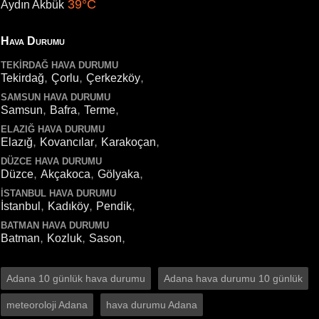
39°C
Aydın Akbük
Hava Durumu
TEKIRDAĞ HAVA DURUMU
,
,
,
Tekirdağ
Çorlu
Çerkezköy
SAMSUN HAVA DURUMU
,
,
,
Samsun
Bafra
Terme
ELAZIĞ HAVA DURUMU
,
,
,
Elazığ
Kovancılar
Karakoçan
DÜZCE HAVA DURUMU
,
,
,
Düzce
Akçakoca
Gölyaka
İSTANBUL HAVA DURUMU
,
,
,
İstanbul
Kadıköy
Pendik
BATMAN HAVA DURUMU
,
,
,
Batman
Kozluk
Sason
Adana 10 günlük hava durumu
Adana hava durumu 10 günlük
meteoroloji Adana
hava durumu Adana