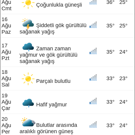
Ağu
36°
25°
Çoğunlukla güneşli
Cmt
16
Şiddetli gök gürültülü
Ağu
35°
25°
sağanak yağış
Paz
17
Zaman zaman
Ağu
35°
24°
yağmur ve gök gürültülü
Pzt
sağanak yağış
18
Ağu
33°
23°
Parçalı bulutlu
Sal
19
Ağu
33°
24°
Hafif yağmur
Çar
20
Bulutlar arasında
Ağu
33°
24°
aralıklı görünen güneş
Per