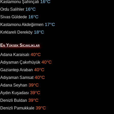
16°C
Kastamonu Şahinçatı
16°C
Ordu Salihler
16°C
Sivas Güldede
17°C
Kastamonu Akdeğirmen
18°C
Kırklareli Dereköy
En Yüksek Sıcaklıklar
40°C
Adana Karaisalı
40°C
Adıyaman Çakırhüyük
40°C
Gaziantep Araban
40°C
Adıyaman Samsat
39°C
Adana Seyhan
39°C
Aydın Kuşadası
39°C
Denizli Buldan
39°C
Denizli Pamukkale