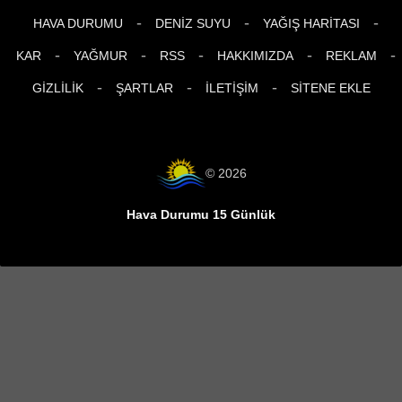
-
-
-
HAVA DURUMU
DENIZ SUYU
YAĞIŞ HARITASI
-
-
-
-
-
KAR
YAĞMUR
RSS
HAKKIMIZDA
REKLAM
-
-
-
GIZLILIK
ŞARTLAR
İLETIŞIM
SITENE EKLE
© 2026
Hava Durumu 15 Günlük