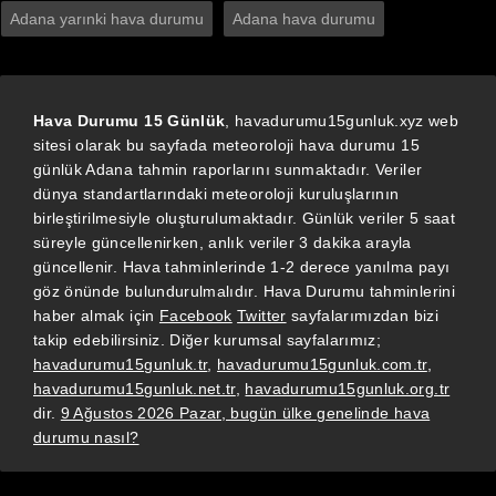
Adana yarınki hava durumu
Adana hava durumu
Hava Durumu 15 Günlük
, havadurumu15gunluk.xyz web
sitesi olarak bu sayfada meteoroloji hava durumu 15
günlük Adana tahmin raporlarını sunmaktadır. Veriler
dünya standartlarındaki meteoroloji kuruluşlarının
birleştirilmesiyle oluşturulumaktadır. Günlük veriler 5 saat
süreyle güncellenirken, anlık veriler 3 dakika arayla
güncellenir. Hava tahminlerinde 1-2 derece yanılma payı
göz önünde bulundurulmalıdır. Hava Durumu tahminlerini
haber almak için
Facebook
Twitter
sayfalarımızdan bizi
takip edebilirsiniz. Diğer kurumsal sayfalarımız;
havadurumu15gunluk.tr
,
havadurumu15gunluk.com.tr
,
havadurumu15gunluk.net.tr
,
havadurumu15gunluk.org.tr
dir.
9 Ağustos 2026 Pazar, bugün ülke genelinde hava
durumu nasıl?