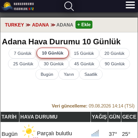
+ Ekle
TURKEY
ADANA
ADANA
Adana Hava Durumu 10 Günlük
10 Günlük
7 Günlük
15 Günlük
20 Günlük
25 Günlük
30 Günlük
45 Günlük
90 Günlük
Bugün
Yarın
Saatlik
Veri güncelleme:
09.08.2026 14:14 (TSİ)
TARIH
HAVA DURUMU
YAĞIŞ
GÜN
GECE
Parçalı bulutlu
Bugün
37°
25°