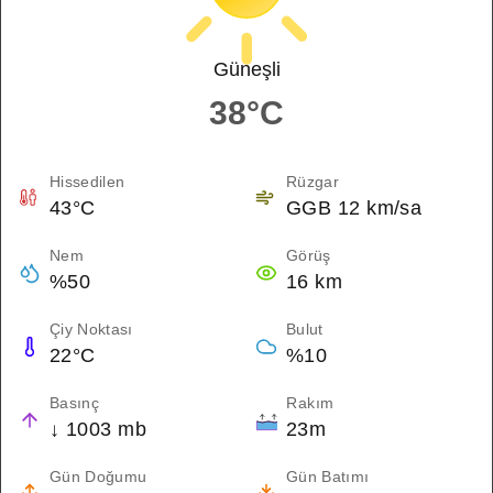
Güneşli
38°C
Hissedilen
Rüzgar
43°C
GGB 12 km/sa
Nem
Görüş
%50
16 km
Çiy Noktası
Bulut
22°C
%10
Basınç
Rakım
↓ 1003 mb
23m
Gün Doğumu
Gün Batımı