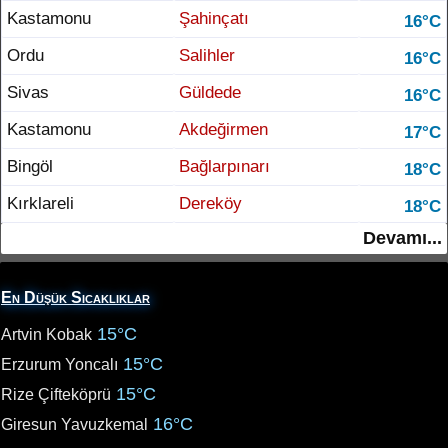
Kastamonu
Şahinçatı
16°C
Ordu
Salihler
16°C
Sivas
Güldede
16°C
Kastamonu
Akdeğirmen
17°C
Bingöl
Bağlarpınarı
18°C
Kırklareli
Dereköy
18°C
Devamı...
En Düşük Sıcaklıklar
15°C
Artvin Kobak
15°C
Erzurum Yoncalı
15°C
Rize Çifteköprü
16°C
Giresun Yavuzkemal