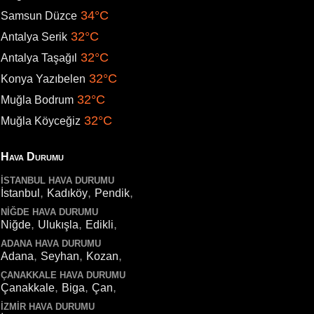
34°C
Samsun Düzce
32°C
Antalya Serik
32°C
Antalya Taşağıl
32°C
Konya Yazıbelen
32°C
Muğla Bodrum
32°C
Muğla Köyceğiz
Hava Durumu
İSTANBUL HAVA DURUMU
,
,
,
İstanbul
Kadıköy
Pendik
NIĞDE HAVA DURUMU
,
,
,
Niğde
Ulukışla
Edikli
ADANA HAVA DURUMU
,
,
,
Adana
Seyhan
Kozan
ÇANAKKALE HAVA DURUMU
,
,
,
Çanakkale
Biga
Çan
İZMIR HAVA DURUMU