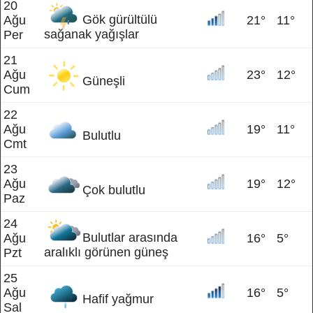
20
Gök gürültülü
Ağu
21°
11°
sağanak yağışlar
Per
21
Ağu
23°
12°
Güneşli
Cum
22
Ağu
19°
11°
Bulutlu
Cmt
23
Ağu
19°
12°
Çok bulutlu
Paz
24
Bulutlar arasında
Ağu
16°
5°
aralıklı görünen güneş
Pzt
25
Ağu
16°
5°
Hafif yağmur
Sal