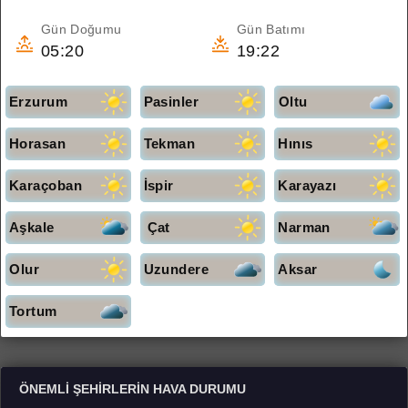
Gün Doğumu
Gün Batımı
05:20
19:22
Erzurum
Pasinler
Oltu
Horasan
Tekman
Hınıs
Karaçoban
İspir
Karayazı
Aşkale
Çat
Narman
Olur
Uzundere
Aksar
Tortum
ÖNEMLI ŞEHIRLERIN HAVA DURUMU