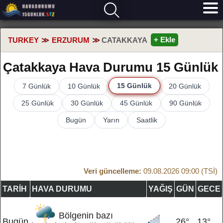
+ Ekle
TURKEY
ERZURUM
CATAKKAYA
Çatakkaya Hava Durumu 15 Günlük
15 Günlük
7 Günlük
10 Günlük
20 Günlük
25 Günlük
30 Günlük
45 Günlük
90 Günlük
Bugün
Yarın
Saatlik
Veri güncelleme:
09.08.2026 09:00 (TSİ)
TARIH
HAVA DURUMU
YAĞIŞ
GÜN
GECE
Bölgenin bazı
Bugün
26°
13°