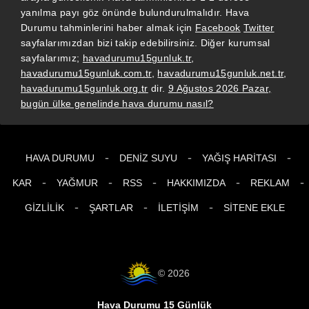
yanılma payı göz önünde bulundurulmalıdır. Hava
Durumu tahminlerini haber almak için
Facebook
Twitter
sayfalarımızdan bizi takip edebilirsiniz. Diğer kurumsal
sayfalarımız;
havadurumu15gunluk.tr
,
havadurumu15gunluk.com.tr
,
havadurumu15gunluk.net.tr
,
havadurumu15gunluk.org.tr
dir.
9 Ağustos 2026 Pazar,
bugün ülke genelinde hava durumu nasıl?
-
-
-
HAVA DURUMU
DENIZ SUYU
YAĞIŞ HARITASI
-
-
-
-
-
KAR
YAĞMUR
RSS
HAKKIMIZDA
REKLAM
-
-
-
GIZLILIK
ŞARTLAR
İLETIŞIM
SITENE EKLE
© 2026
Hava Durumu 15 Günlük