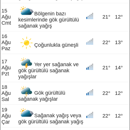
15
Bölgenin bazı
Ağu
21°
12°
kesimlerinde gök gürültülü
Cmt
sağanak yağış
16
Ağu
22°
13°
Çoğunlukla güneşli
Paz
17
Yer yer sağanak ve
Ağu
21°
14°
gök gürültülü sağanak
Pzt
yağışlar
18
Gök gürültülü
Ağu
22°
12°
sağanak yağışlar
Sal
19
Sağanak yağış veya
Ağu
22°
12°
gök gürültülü sağanak yağış
Çar