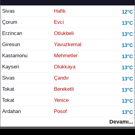
Sivas
Hafik
12°C
Çorum
Evci
13°C
Erzincan
Otlukbeli
13°C
Giresun
Yavuzkemal
13°C
Kastamonu
Mehmetler
13°C
Kayseri
Olukkaya
13°C
Sivas
Çandır
13°C
Tokat
Bereketli
13°C
Tokat
Yenice
13°C
Ardahan
Posof
13°C
Devamı...