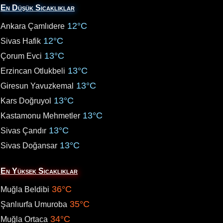
En Düşük Sıcaklıklar
12°C
Ankara Çamlıdere
12°C
Sivas Hafik
13°C
Çorum Evci
13°C
Erzincan Otlukbeli
13°C
Giresun Yavuzkemal
13°C
Kars Doğruyol
13°C
Kastamonu Mehmetler
13°C
Sivas Çandır
13°C
Sivas Doğansar
En Yüksek Sıcaklıklar
36°C
Muğla Beldibi
35°C
Şanlıurfa Umuroba
34°C
Muğla Ortaca