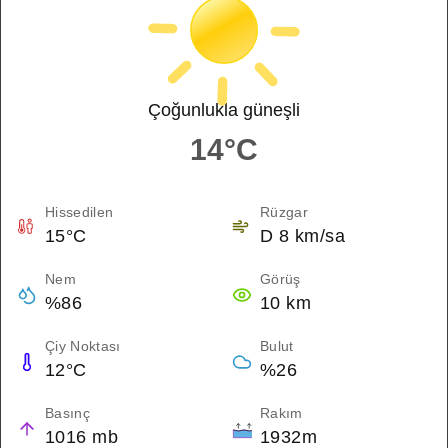
Çoğunlukla güneşli
14°C
Hissedilen
Rüzgar
15°C
D 8 km/sa
Nem
Görüş
%86
10 km
Çiy Noktası
Bulut
12°C
%26
Basınç
Rakım
1016 mb
1932m