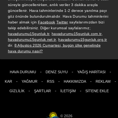
süreyle güncellenirken, anlık veriler 3 dakika arayla
güncellenir. Hava tahminlerinde 1-2 derece yanılma payı
göz önünde bulundurulmalıdır. Hava Durumu tahminlerini
haber almak için
Facebook
Twitter
sayfalarımızdan bizi
takip edebilirsiniz. Diğer kurumsal sayfalarımız;
havadurumu15gunluk.tr
,
havadurumu15gunluk.com.tr
,
havadurumu15gunluk.net.tr
,
havadurumu15gunluk.org.tr
dir.
8 Ağustos 2026 Cumartesi, bugün ülke genelinde
hava durumu nasıl?
-
-
-
HAVA DURUMU
DENIZ SUYU
YAĞIŞ HARITASI
-
-
-
-
-
KAR
YAĞMUR
RSS
HAKKIMIZDA
REKLAM
-
-
-
GIZLILIK
ŞARTLAR
İLETIŞIM
SITENE EKLE
© 2026