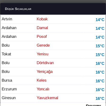
Düşük Sıcaklıklar
Artvin
Kobak
14°C
Ardahan
Damal
14°C
Ardahan
Posof
14°C
Bolu
Gerede
15°C
Tokat
Yenisu
15°C
Bolu
Dörtdivan
16°C
Bolu
Yeniçağa
16°C
Bursa
Keles
16°C
Erzurum
Yoncalı
16°C
Giresun
Yavuzkemal
16°C