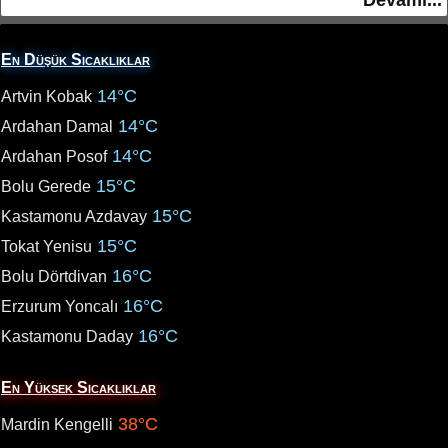
Devamı...
En Düşük Sıcaklıklar
14°C
Artvin Kobak
14°C
Ardahan Damal
14°C
Ardahan Posof
15°C
Bolu Gerede
15°C
Kastamonu Azdavay
15°C
Tokat Yenisu
16°C
Bolu Dörtdivan
16°C
Erzurum Yoncalı
16°C
Kastamonu Daday
En Yüksek Sıcaklıklar
38°C
Mardin Kengelli