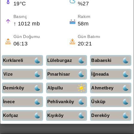
19°C
%27
Basınç
Rakım
↑ 1012 mb
58m
Gün Doğumu
Gün Batımı
06:13
20:21
Kırklareli
Lüleburgaz
Babaeski
Vize
Pınarhisar
İğneada
Demirköy
Alpullu
Ahmetbey
İnece
Pehlivanköy
Üsküp
Kofçaz
Kıyıköy
Dereköy