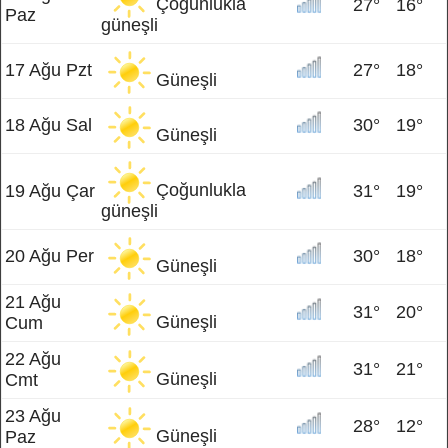
Çoğunlukla
27°
16°
Paz
güneşli
17 Ağu Pzt
27°
18°
Güneşli
18 Ağu Sal
30°
19°
Güneşli
Çoğunlukla
19 Ağu Çar
31°
19°
güneşli
20 Ağu Per
30°
18°
Güneşli
21 Ağu
31°
20°
Güneşli
Cum
22 Ağu
31°
21°
Güneşli
Cmt
23 Ağu
28°
12°
Güneşli
Paz