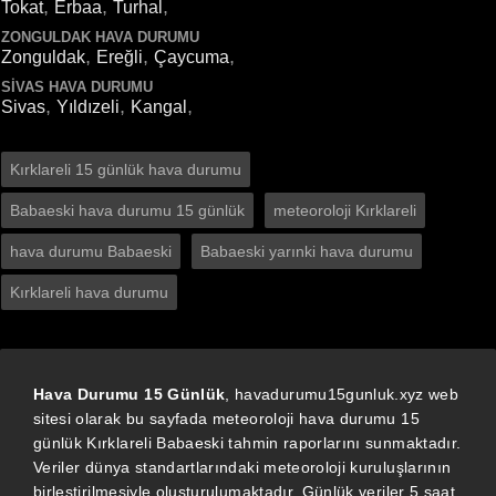
,
,
,
Tokat
Erbaa
Turhal
ZONGULDAK HAVA DURUMU
,
,
,
Zonguldak
Ereğli
Çaycuma
SIVAS HAVA DURUMU
,
,
,
Sivas
Yıldızeli
Kangal
Kırklareli 15 günlük hava durumu
Babaeski hava durumu 15 günlük
meteoroloji Kırklareli
hava durumu Babaeski
Babaeski yarınki hava durumu
Kırklareli hava durumu
Hava Durumu 15 Günlük
, havadurumu15gunluk.xyz web
sitesi olarak bu sayfada meteoroloji hava durumu 15
günlük Kırklareli Babaeski tahmin raporlarını sunmaktadır.
Veriler dünya standartlarındaki meteoroloji kuruluşlarının
birleştirilmesiyle oluşturulumaktadır. Günlük veriler 5 saat