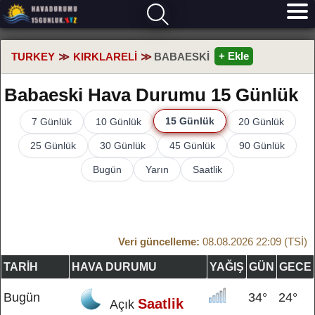
+ Ekle
TURKEY
KIRKLARELI
BABAESKI
Babaeski Hava Durumu 15 Günlük
15 Günlük
7 Günlük
10 Günlük
20 Günlük
25 Günlük
30 Günlük
45 Günlük
90 Günlük
Bugün
Yarın
Saatlik
Veri güncelleme:
08.08.2026 22:09 (TSİ)
TARIH
HAVA DURUMU
YAĞIŞ
GÜN
GECE
Bugün
34°
24°
Saatlik
Açık