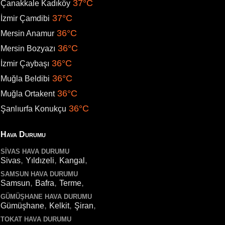
37°C
Çanakkale Kadıköy
37°C
İzmir Çamdibi
36°C
Mersin Anamur
36°C
Mersin Bozyazı
36°C
İzmir Çaybaşı
36°C
Muğla Beldibi
36°C
Muğla Ortakent
36°C
Şanlıurfa Konukçu
Hava Durumu
SIVAS HAVA DURUMU
,
,
,
Sivas
Yıldızeli
Kangal
SAMSUN HAVA DURUMU
,
,
,
Samsun
Bafra
Terme
GÜMÜŞHANE HAVA DURUMU
,
,
,
Gümüşhane
Kelkit
Şiran
TOKAT HAVA DURUMU