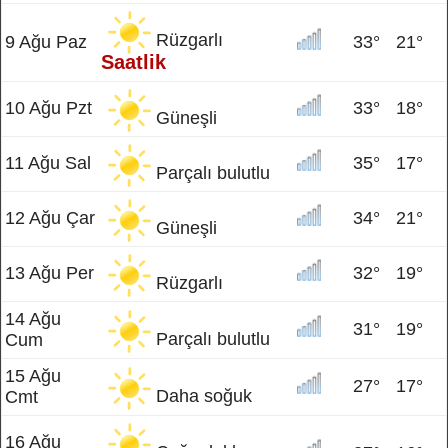
Rüzgarlı
9 Ağu Paz
33°
21°
Saatlik
10 Ağu Pzt
33°
18°
Güneşli
11 Ağu Sal
35°
17°
Parçalı bulutlu
12 Ağu Çar
34°
21°
Güneşli
13 Ağu Per
32°
19°
Rüzgarlı
14 Ağu
31°
19°
Parçalı bulutlu
Cum
15 Ağu
27°
17°
Daha soğuk
Cmt
16 Ağu