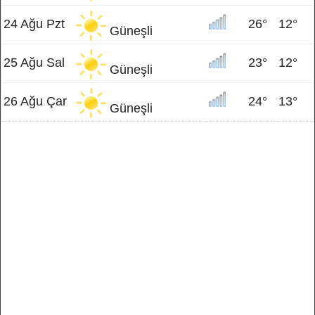
24 Ağu Pzt
26°
12°
Güneşli
25 Ağu Sal
23°
12°
Güneşli
26 Ağu Çar
24°
13°
Güneşli