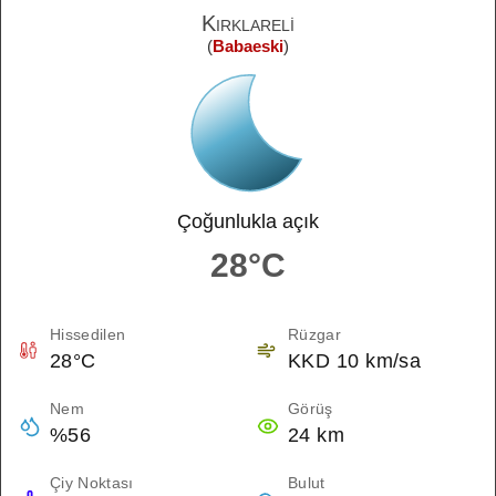
Kırklareli
(
Babaeski
)
Çoğunlukla açık
28°C
Hissedilen
Rüzgar
28°C
KKD 10 km/sa
Nem
Görüş
%56
24 km
Çiy Noktası
Bulut