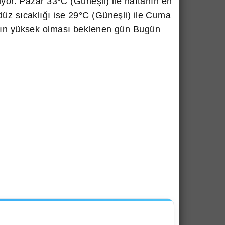
iyor. Pazar 33°C (Güneşli) ile haftanın en
üz sıcaklığı ise 29°C (Güneşli) ile Cuma
ının yüksek olması beklenen gün Bugün