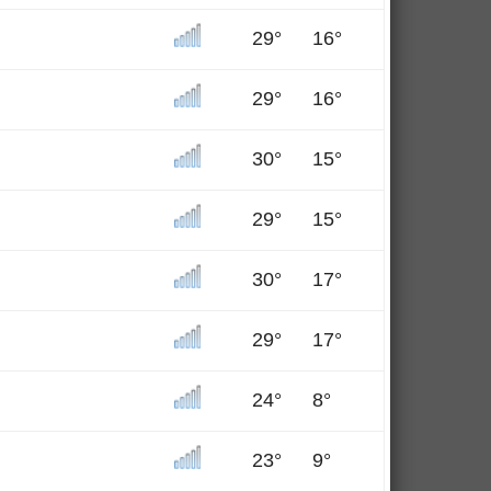
29°
16°
29°
16°
30°
15°
29°
15°
30°
17°
29°
17°
24°
8°
23°
9°