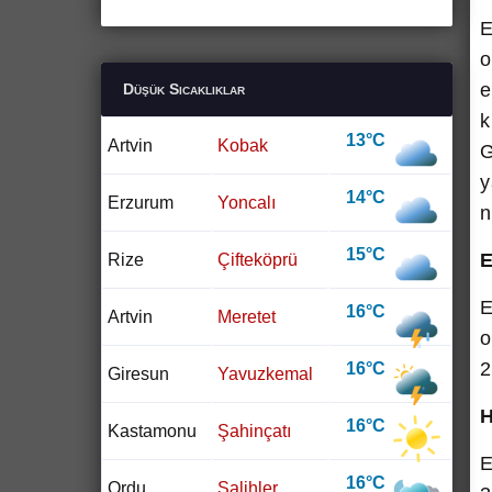
E
o
e
Düşük Sıcaklıklar
k
13°C
Artvin
Kobak
G
y
14°C
Erzurum
Yoncalı
n
15°C
Rize
Çifteköprü
E
E
16°C
Artvin
Meretet
o
16°C
2
Giresun
Yavuzkemal
H
16°C
Kastamonu
Şahinçatı
E
16°C
Ordu
Salihler