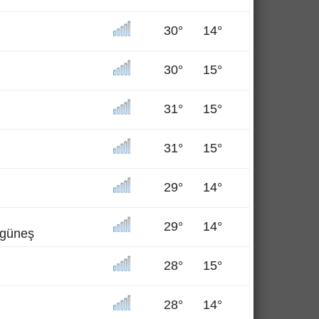
30°
14°
30°
15°
31°
15°
31°
15°
29°
14°
29°
14°
n güneş
28°
15°
28°
14°