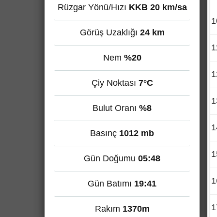
Rüzgar Yönü/Hızı
KKB 20 km/sa
1
Görüş Uzaklığı
24 km
1
Nem
%20
1
Çiy Noktası
7°C
1
Bulut Oranı
%8
1
Basınç
1012 mb
1
Gün Doğumu
05:48
1
Gün Batımı
19:41
1
Rakım
1370m