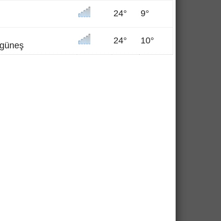
24°
9°
24°
10°
n güneş