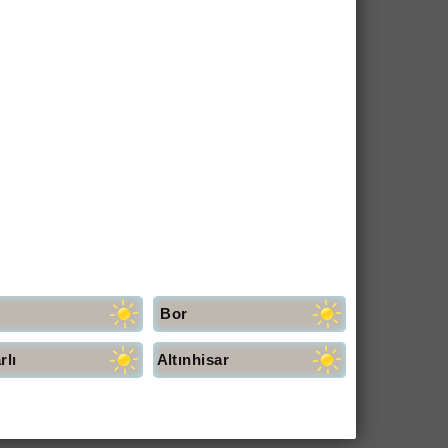
Bor
rlı
Altınhisar