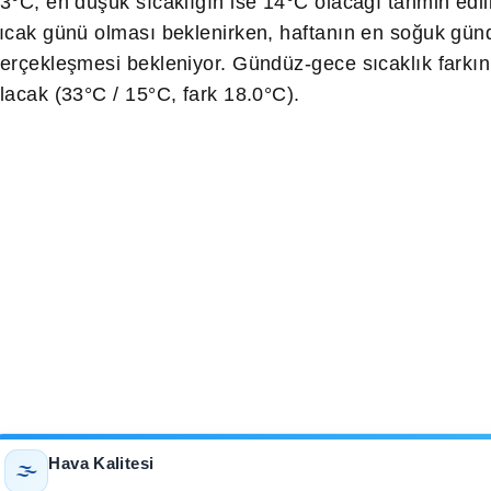
3°C, en düşük sıcaklığın ise 14°C olacağı tahmin edil
ıcak günü olması beklenirken, haftanın en soğuk günd
erçekleşmesi bekleniyor. Gündüz-gece sıcaklık fark
lacak (33°C / 15°C, fark 18.0°C).
Hava Kalitesi
🌫️