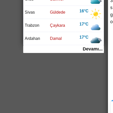
3
s
16°C
Sivas
Güldede
g
o
17°C
Trabzon
Çaykara
17°C
Ardahan
Damal
Devamı...