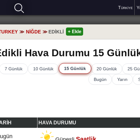
Türkiye
Y
+ Ekle
TURKEY
NIĞDE
EDIKLI
Edikli Hava Durumu 15 Günlü
15 Günlük
7 Günlük
10 Günlük
20 Günlük
25 Gü
Bugün
Yarın
ARIH
HAVA DURUMU
ugün
Saatlik
Güneşli