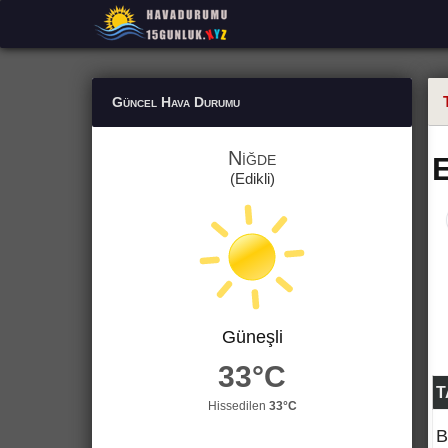
Güncel Hava Durumu
Niğde
(Edikli)
Güneşli
33°C
T
Hissedilen
33°C
B