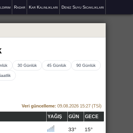
ıldırım
Radar
Kar Kalınlıkları
Deniz Suyu Sıcaklıkları
k
nlük
30 Günlük
45 Günlük
90 Günlük
Saatlik
Veri güncelleme:
09.08.2026 15:27 (TSİ)
YAĞIŞ
GÜN
GECE
33°
15°