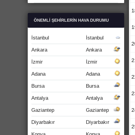
1
ÖNEMLI ŞEHIRLERIN HAVA DURUMU
1
İstanbul
İstanbul
2
Ankara
Ankara
2
İzmir
İzmir
Adana
Adana
2
Bursa
Bursa
2
Antalya
Antalya
2
Gaziantep
Gaziantep
Diyarbakır
Diyarbakır
2
Konya
Konya