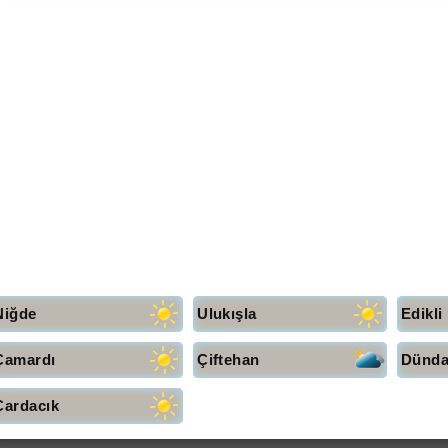
Niğde
Ulukışla
Edikli
Çamardı
Çiftehan
Dünda
Çardacık