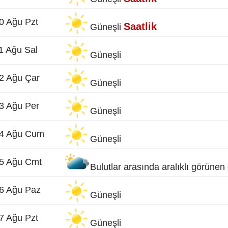
0 Ağu Pzt
Saatlik
Güneşli
1 Ağu Sal
Güneşli
2 Ağu Çar
Güneşli
3 Ağu Per
Güneşli
4 Ağu Cum
Güneşli
5 Ağu Cmt
Bulutlar arasında aralıklı görüne
6 Ağu Paz
Güneşli
7 Ağu Pzt
Güneşli