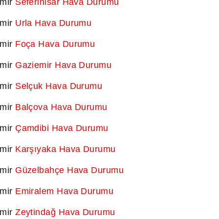
zmir
Seferihisar Hava Durumu
zmir
Urla Hava Durumu
zmir
Foça Hava Durumu
zmir
Gaziemir Hava Durumu
zmir
Selçuk Hava Durumu
zmir
Balçova Hava Durumu
zmir
Çamdibi Hava Durumu
zmir
Karşıyaka Hava Durumu
zmir
Güzelbahçe Hava Durumu
zmir
Emiralem Hava Durumu
zmir
Zeytindağ Hava Durumu