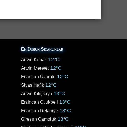
En Düşük Sıcaklıklar
12°C
Artvin Kobak
12°C
Artvin Meretet
12°C
Erzincan Üzümlü
12°C
Sivas Hafik
13°C
Artvin Kılıçkaya
13°C
Erzincan Otlukbeli
13°C
Erzincan Refahiye
13°C
Giresun Çamoluk