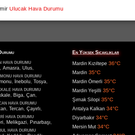
zmir
Ulucak Hava Durumu
Durumu
En Yüksek Sıcaklıklar
N HAVA DURUMU
36°C
Mardin Kızıltepe
,
,
,
Amasra
Ulus
35°C
Mardin
AMONU HAVA DURUMU
,
,
,
35°C
amonu
İnebolu
Tosya
Mardin Ömerli
KALE HAVA DURUMU
35°C
Mardin Yeşilli
,
,
,
kkale
Biga
Çan
35°C
Şırnak Silopi
CAN HAVA DURUMU
,
,
,
34°C
can
Tercan
Çayırlı
Antalya Kalkan
RI HAVA DURUMU
34°C
Diyarbakır
,
,
,
ri
Melikgazi
Pınarbaşı
34°C
Mersin Mut
BUL HAVA DURUMU