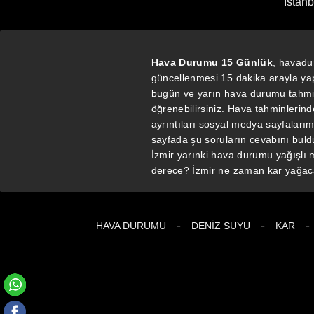
İstanb
Hava Durumu 15 Günlük
, havadu
güncellenmesi 15 dakika arayla yap
bugün ve yarın hava durumu tahminl
öğrenebilirsiniz. Hava tahminlerin
ayrıntıları sosyal medya sayfalar
sayfada şu soruların cevabını bul
İzmir yarınki hava durumu yağışlı
derece? İzmir ne zaman kar yağac
-
-
-
HAVA DURUMU
DENIZ SUYU
KAR