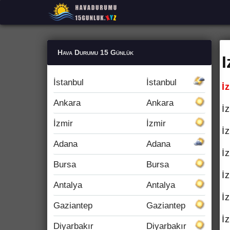
Hava Durumu 15 Günlük
İstanbul
İstanbul
İ
Ankara
Ankara
İ
İzmir
İzmir
İ
Adana
Adana
İ
Bursa
Bursa
İ
Antalya
Antalya
İ
Gaziantep
Gaziantep
İ
Diyarbakır
Diyarbakır