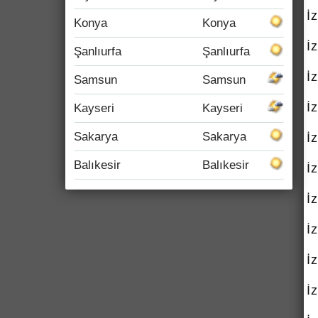
İ
Konya
Konya
İ
Şanlıurfa
Şanlıurfa
İ
Samsun
Samsun
İ
Kayseri
Kayseri
Sakarya
Sakarya
İ
Balıkesir
Balıkesir
İ
İ
İ
İ
İ