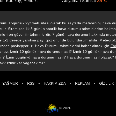
,
,
,
34°C
ul
Kadıköy
Pendik
Adıyaman Samsat
rumu15gunluk.xyz web sitesi olarak bu sayfada meteoroloji hava du
ılır. Sitemizde ilk 3 günün saatlik hava durumu tahminlerine bakmak
eri en güvenilir tahminlerdir.
7 günü hava durumu
hakkında meteor
de 1-2 derece yanılma payı göz önünde bulundurulmalıdır. Meteorolo
ımızdan paylaşıyoruz. Hava Durumu tahminlerini haber almak için
Fa
dunuz: İzmir 10 günlük hava durumu nasıl? İzmir 10 günlük hava dur
 mı? İzmir bugünkü hava durumu nasıl? Hava durumu nasıl olacak?
ak? İzmir kar yağacak mı?
-
-
-
-
YAĞMUR
RSS
HAKKIMIZDA
REKLAM
GIZLILIK
© 2026