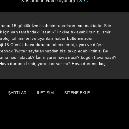
13°C
Kastamonu Nalcıkuyucağı
rumu 15 günlük İzmir tahmin raporlarını sunmaktadır. Site
 için yan tarafındaki "
saatlik
" linkine tıklayabilirsiniz. İzmir
oloji tahminleri ve uyarıları haber bültenimizden
ji 15 Günlük hava durumu tahminlerini, uyarı ve diğer
cebook
Twitter
sayfalarımızdan bizi takip edebilirsiniz. Bu
umu nasıl olacak? İzmir yarın hava nasıl? bugün hava nasıl?
 Hava durumu İzmir, yarın kar var mı? Hava durumu kaç
-
-
-
ŞARTLAR
İLETIŞIM
SITENE EKLE