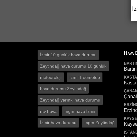
İ
Hava 
İzmir 10 günlük hava durumu
BARTI
Zeytindağ hava durumu 10 günlük
Bartın
meteoroloji
İzmir freemeteo
KAST
Kast
hava durumu Zeytindağ
ÇANAK
Çana
Zeytindağ yarınki hava durumu
ERZIN
Erzin
ntv hava
mgm hava İzmir
KAYSE
İzmir hava durumu
mgm Zeytindağ
Kayse
İSTAN