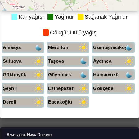
Kar yağışı
Yağmur
Sağanak Yağmur
Gökgürültülü yağış
Amasya
Merzifon
Gümüşhacıköy
Suluova
Taşova
Aydınca
Gökhöyük
Göynücek
Hamamözü
Şeyhli
Ezinepazarı
Gökçebel
Dereli
Bacakoğlu
Amasya'da Hava Durumu