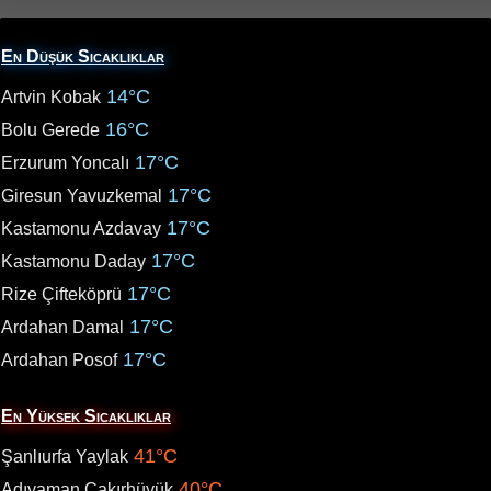
En Düşük Sıcaklıklar
14°C
Artvin Kobak
16°C
Bolu Gerede
17°C
Erzurum Yoncalı
17°C
Giresun Yavuzkemal
17°C
Kastamonu Azdavay
17°C
Kastamonu Daday
17°C
Rize Çifteköprü
17°C
Ardahan Damal
17°C
Ardahan Posof
En Yüksek Sıcaklıklar
41°C
Şanlıurfa Yaylak
40°C
Adıyaman Çakırhüyük