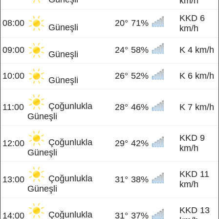
km/h
KKD 6
08:00
20°
71%
Güneşli
km/h
09:00
24°
58%
K 4 km/h
Güneşli
10:00
26°
52%
K 6 km/h
Güneşli
Çoğunlukla
11:00
28°
46%
K 7 km/h
Güneşli
KKD 9
Çoğunlukla
12:00
29°
42%
km/h
Güneşli
KKD 11
Çoğunlukla
13:00
31°
38%
km/h
Güneşli
KKD 13
Çoğunlukla
14:00
31°
37%