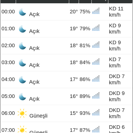
KD 11
00:00
20°
75%
Açık
km/h
KD 9
01:00
19°
79%
Açık
km/h
KD 9
02:00
18°
81%
Açık
km/h
KD 7
03:00
18°
84%
Açık
km/h
DKD 7
04:00
17°
86%
Açık
km/h
DKD 9
05:00
16°
89%
Açık
km/h
DKD 7
06:00
15°
93%
Güneşli
km/h
DKD 6
07:00
17°
87%
Güneşli