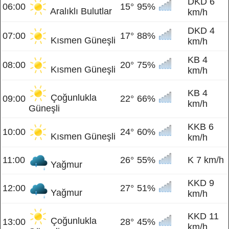
DKD 6
06:00
15°
95%
Aralıklı Bulutlar
km/h
DKD 4
07:00
17°
88%
Kısmen Güneşli
km/h
KB 4
08:00
20°
75%
Kısmen Güneşli
km/h
KB 4
Çoğunlukla
09:00
22°
66%
km/h
Güneşli
KKB 6
10:00
24°
60%
Kısmen Güneşli
km/h
11:00
26°
55%
K 7 km/h
Yağmur
KKD 9
12:00
27°
51%
Yağmur
km/h
KKD 11
Çoğunlukla
13:00
28°
45%
km/h