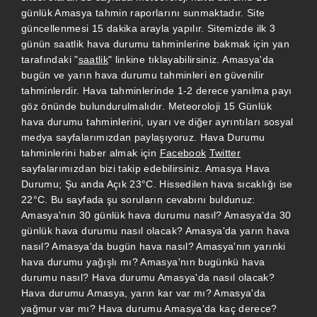
günlük Amasya tahmin raporlarını sunmaktadır. Site
güncellenmesi 15 dakika arayla yapılır. Sitemizde ilk 3
günün saatlik hava durumu tahminlerine bakmak için yan
tarafındaki "
saatlik
" linkine tıklayabilirsiniz. Amasya'da
bugün ve yarın hava durumu tahminleri en güvenilir
tahminlerdir. Hava tahminlerinde 1-2 derece yanılma payı
göz önünde bulundurulmalıdır. Meteoroloji 15 Günlük
hava durumu tahminlerini, uyarı ve diğer ayrıntıları sosyal
medya sayfalarımızdan paylaşıyoruz. Hava Durumu
tahminlerini haber almak için
Facebook
Twitter
sayfalarımızdan bizi takip edebilirsiniz. Amasya Hava
Durumu; Şu anda Açık 23°C. Hissedilen hava sıcaklığı ise
22°C. Bu sayfada şu soruların cevabını buldunuz:
Amasya'nın 30 günlük hava durumu nasıl? Amasya'da 30
günlük hava durumu nasıl olacak? Amasya'da yarın hava
nasıl? Amasya'da bugün hava nasıl? Amasya'nın yarınki
hava durumu yağışlı mı? Amasya'nın bugünkü hava
durumu nasıl? Hava durumu Amasya'da nasıl olacak?
Hava durumu Amasya, yarın kar var mı? Amasya'da
yağmur var mı? Hava durumu Amasya'da kaç derece?