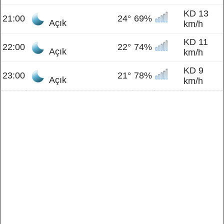
KD 13
21:00
24°
69%
Açık
km/h
KD 11
22:00
22°
74%
Açık
km/h
KD 9
23:00
21°
78%
Açık
km/h