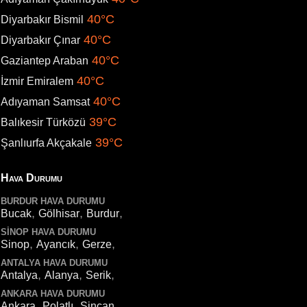
40°C
Diyarbakır Bismil
40°C
Diyarbakır Çınar
40°C
Gaziantep Araban
40°C
İzmir Emiralem
40°C
Adıyaman Samsat
39°C
Balıkesir Türközü
39°C
Şanlıurfa Akçakale
Hava Durumu
BURDUR HAVA DURUMU
,
,
,
Bucak
Gölhisar
Burdur
SINOP HAVA DURUMU
,
,
,
Sinop
Ayancık
Gerze
ANTALYA HAVA DURUMU
,
,
,
Antalya
Alanya
Serik
ANKARA HAVA DURUMU
,
,
,
Ankara
Polatlı
Sincan