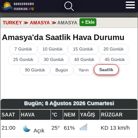
+ Ekle
TURKEY
AMASYA
AMASYA
Amasya'da Saatlik Hava Durumu
7 Günlük
10 Günlük
15 Günlük
20 Günlük
25 Günlük
30 Günlük
40 Günlük
45 Günlük
Saatlik
90 Günlük
Bugün
Yarın
Bugün; 8 Ağustos 2026 Cumartesi
SAAT
HAVA
°C
NEM
YAĞIŞ
RÜZGAR
21:00
25°
61%
KD 13 km/h
Açık