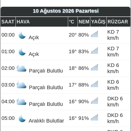
10 Ağustos 2026 Pazartesi
SAAT
HAVA
°C
NEM
YAĞIŞ
RÜZGAR
KD 7
00:00
20°
80%
Açık
km/h
KD 7
01:00
19°
83%
Açık
km/h
KD 6
02:00
18°
86%
Parçalı Bulutlu
km/h
KD 6
03:00
17°
88%
Parçalı Bulutlu
km/h
DKD 6
04:00
16°
90%
Parçalı Bulutlu
km/h
DKD 6
05:00
16°
91%
Aralıklı Bulutlar
km/h