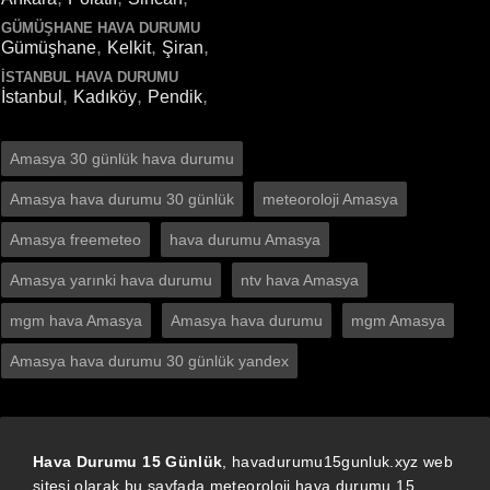
GÜMÜŞHANE HAVA DURUMU
,
,
,
Gümüşhane
Kelkit
Şiran
İSTANBUL HAVA DURUMU
,
,
,
İstanbul
Kadıköy
Pendik
Amasya 30 günlük hava durumu
Amasya hava durumu 30 günlük
meteoroloji Amasya
Amasya freemeteo
hava durumu Amasya
Amasya yarınki hava durumu
ntv hava Amasya
mgm hava Amasya
Amasya hava durumu
mgm Amasya
Amasya hava durumu 30 günlük yandex
Hava Durumu 15 Günlük
, havadurumu15gunluk.xyz web
sitesi olarak bu sayfada meteoroloji hava durumu 15