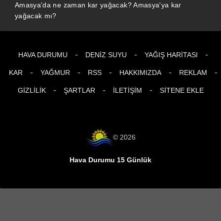
Amasya'da ne zaman kar yağacak? Amasya'ya kar
yağacak mı?
-
-
-
HAVA DURUMU
DENIZ SUYU
YAĞIŞ HARITASI
-
-
-
-
-
KAR
YAĞMUR
RSS
HAKKIMIZDA
REKLAM
-
-
-
GIZLILIK
ŞARTLAR
İLETIŞIM
SITENE EKLE
© 2026
Hava Durumu 15 Günlük